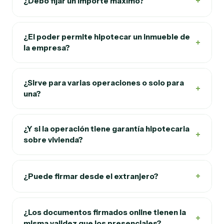
+
¿Debo fijar un importe máximo?
¿El poder permite hipotecar un inmueble de
+
la empresa?
¿Sirve para varias operaciones o solo para
+
una?
¿Y si la operación tiene garantía hipotecaria
+
sobre vivienda?
+
¿Puede firmar desde el extranjero?
¿Los documentos firmados online tienen la
+
misma validez que los presenciales?