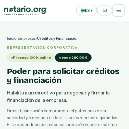
Ir al contenido principal
Ir a la navegación
ES ▾
Inicio
›
Empresas
›
Créditos y Financiación
REPRESENTACIÓN CORPORATIVA
Proceso 100% online
desde 260,00 €
Poder para solicitar créditos
y financiación
Habilita a un directivo para negociar y firmar la
financiación de la empresa.
Firmar financiación compromete el patrimonio de la
sociedad y a menudo el de sus socios mediante garantías.
Este poder debe delimitar con precisión importe máximo,