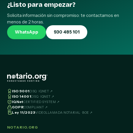
¿Listo para empezar?
Solicita información sin compromiso: te contactamos en
menos de 2 horas.
WhatsApp
930 485 101
ISO 9001
CISQ · IQNET ↗
ISO 14001
CISQ · IQNET ↗
IQNet
CERTIFIED SYSTEM ↗
GDPR
COMPLIANT ↗
Ley 11/2023
VIDEOLLAMADA NOTARIAL · BOE ↗
NOTARIO.ORG