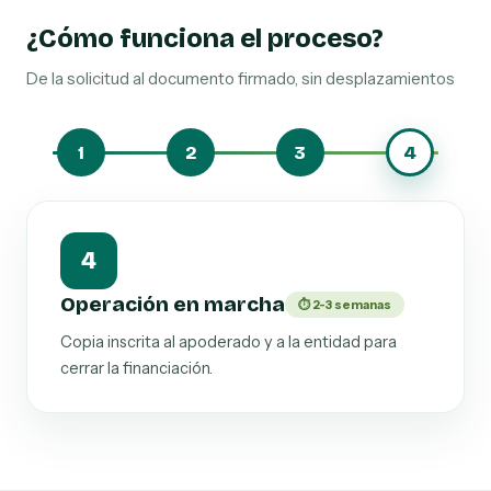
¿Cómo funciona el proceso?
De la solicitud al documento firmado, sin desplazamientos
1
2
3
4
1
Definición de límites
⏱ 24-48 h
Importe máximo, productos autorizados y si
puede o no constituir garantías reales.