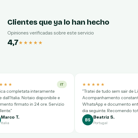
Clientes que ya lo han hecho
Opiniones verificadas sobre este servicio
4,7
★★★★★
★★★★★
★
IT
PT
ramente
"Tratei de tudo sem sair de Lisboa.
"D
sponibile e
Acompanhamento constante por
co
re. Servizio
WhatsApp e documento entregue no
Vi
dia seguinte. Recomendo totalmente."
cl
Beatriz S.
BS
Portugal