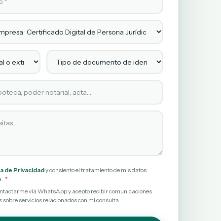
l o extranjero?
Tipo de documento de identidad en vigor
citado
itas
ca de Privacidad
y consiento el tratamiento de mis datos
a.
contactarme vía WhatsApp y acepto recibir comunicaciones
 sobre servicios relacionados con mi consulta.