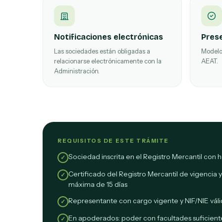
Notificaciones electrónicas
Pres
Las sociedades están obligadas a
Modelos
relacionarse electrónicamente con la
AEAT.
Administración.
REQUISITOS DE ESTE TRÁMITE
Sociedad inscrita en el Registro Mercantil con h
✓
Certificado del Registro Mercantil de vigencia 
✓
máxima de 15 días
Representante con cargo vigente y NIF/NIE vál
✓
En apoderados: poder con facultades suficient
✓