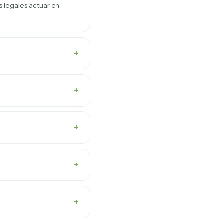
s legales actuar en
+
+
+
+
+