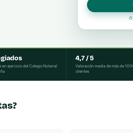
egiados
4,7 / 5
s en ejercicio del Colegio Notarial
Valoración media de más de 1.00
aña
clientes
tas?