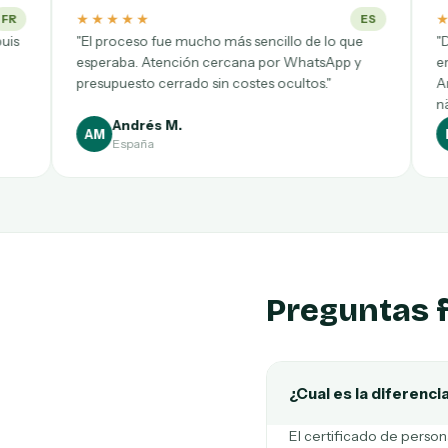
★★★★★
ES
e mucho más sencillo de lo que
"Die Beurkundung wurde kom
nción cercana por WhatsApp y
erledigt. Schnelle Terminver
rrado sin costes ocultos."
Anweisungen und das Doku
nächsten Tag."
M.
Katrin B.
KB
Alemania
Preguntas 
¿Cual es la diferenci
El certificado de persona