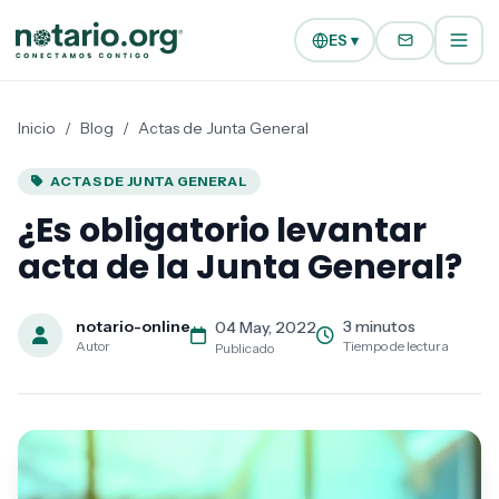
Ir al contenido principal
Ir a la navegación
ES ▾
Inicio
/
Blog
/
Actas de Junta General
ACTAS DE JUNTA GENERAL
¿Es obligatorio levantar
acta de la Junta General?
notario-online
3 minutos
04 May, 2022
Autor
Tiempo de lectura
Publicado