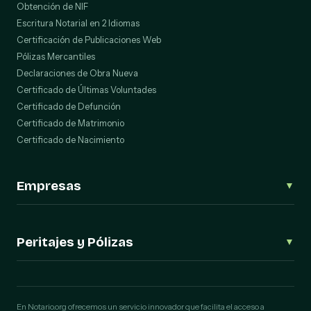
Obtención de NIF
Escritura Notarial en 2 Idiomas
Certificación de Publicaciones Web
Pólizas Mercantiles
Declaraciones de Obra Nueva
Certificado de Últimas Voluntades
Certificado de Defunción
Certificado de Matrimonio
Certificado de Nacimiento
Empresas
▼
Trámites Societarios (Escrituras)
Constitución de S.L.
Peritajes y Pólizas
▼
Cambio de Domicilio Social
Cambio de Objeto Social
Informes Periciales Digitales
Modificación de Estatutos
Informe Pericial WhatsApp
Ampliación de Capital
Informe Pericial Telegram
En Notario.org ofrecemos un servicio innovador que facilita el acceso a