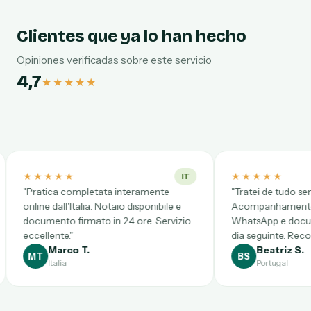
Clientes que ya lo han hecho
Opiniones verificadas sobre este servicio
4,7
★★★★★
★★★★★
IT
P
letata interamente
"Tratei de tudo sem sair de Lisboa.
ia. Notaio disponibile e
Acompanhamento constante por
ato in 24 ore. Servizio
WhatsApp e documento entregue no
dia seguinte. Recomendo totalmente.
.
Beatriz S.
BS
Portugal