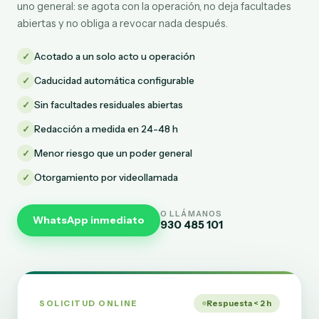
uno general: se agota con la operación, no deja facultades
abiertas y no obliga a revocar nada después.
✓
Acotado a un solo acto u operación
✓
Caducidad automática configurable
✓
Sin facultades residuales abiertas
✓
Redacción a medida en 24-48 h
✓
Menor riesgo que un poder general
✓
Otorgamiento por videollamada
O LLÁMANOS
WhatsApp inmediato
930 485 101
SOLICITUD ONLINE
Respuesta < 2 h