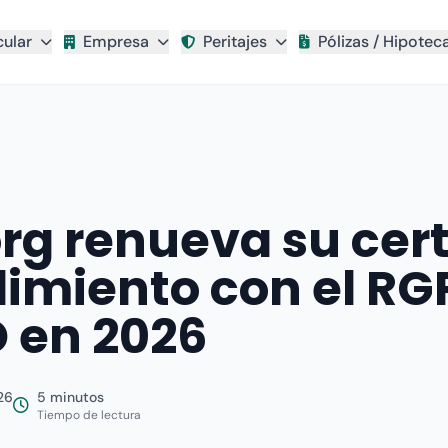
cular
Empresa
Peritajes
Pólizas / Hipotec
rg renueva su cert
imiento con el RGP
 en 2026
026
5 minutos
Tiempo de lectura