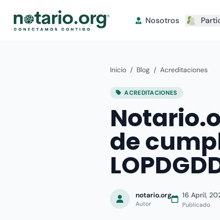
Nosotros
Parti
Inicio
/
Blog
/
Acreditaciones
ACREDITACIONES
Notario.o
de cumpl
LOPDGDD
notario.org
16 April, 2
Autor
Publicado