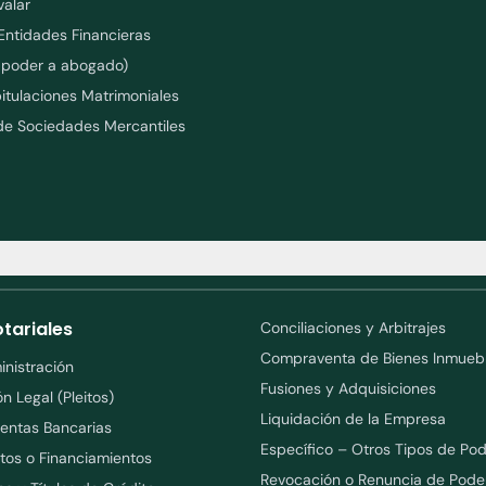
valar
Entidades Financieras
o poder a abogado)
itulaciones Matrimoniales
de Sociedades Mercantiles
tariales
Conciliaciones y Arbitrajes
Compraventa de Bienes Inmueb
nistración
Fusiones y Adquisiciones
n Legal (Pleitos)
Liquidación de la Empresa
entas Bancarias
Específico – Otros Tipos de Po
itos o Financiamientos
Revocación o Renuncia de Pode