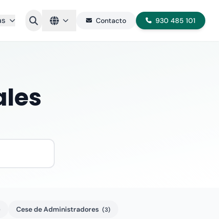
as
Contacto
930 485 101
ales
Cese de Administradores
)
(3)