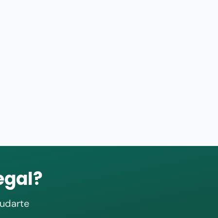
egal?
yudarte