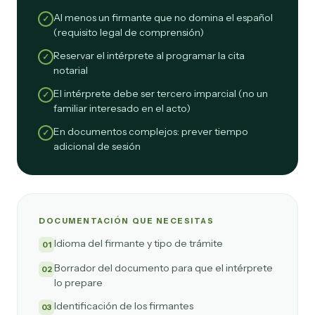
Al menos un firmante que no domina el español
✓
(requisito legal de comprensión)
Reservar el intérprete al programar la cita
✓
notarial
El intérprete debe ser tercero imparcial (no un
✓
familiar interesado en el acto)
En documentos complejos: prever tiempo
✓
adicional de sesión
DOCUMENTACIÓN QUE NECESITAS
Idioma del firmante y tipo de trámite
01
Borrador del documento para que el intérprete
02
lo prepare
Identificación de los firmantes
03