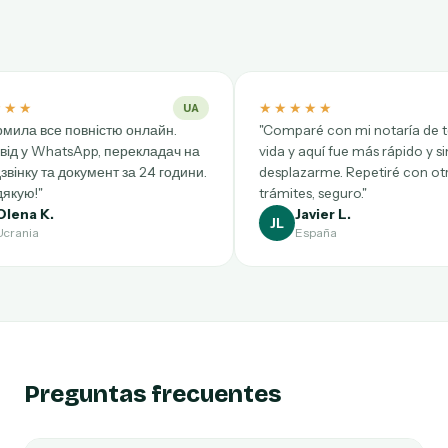
★★★★★
★
UA
ES
онлайн.
"Comparé con mi notaría de toda la
"Tr
екладач на
vida y aquí fue más rápido y sin
Bru
а 24 години.
desplazarme. Repetiré con otros
rap
trámites, seguro."
re
Javier L.
JL
A
España
Preguntas frecuentes