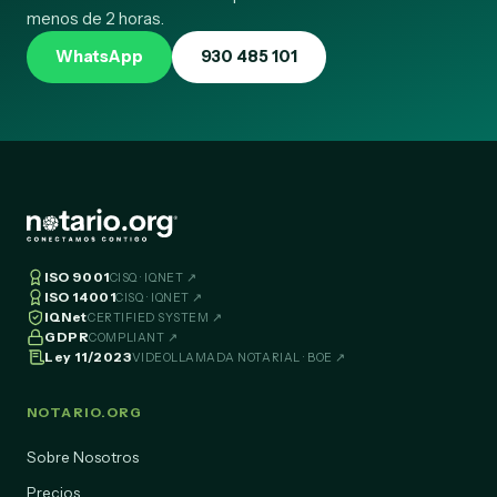
menos de 2 horas.
WhatsApp
930 485 101
ISO 9001
CISQ · IQNET ↗
ISO 14001
CISQ · IQNET ↗
IQNet
CERTIFIED SYSTEM ↗
GDPR
COMPLIANT ↗
Ley 11/2023
VIDEOLLAMADA NOTARIAL · BOE ↗
NOTARIO.ORG
Sobre Nosotros
Precios