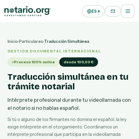
Ir al contenido principal
Ir a la navegación
ES ▾
Inicio
›
Particulares
›
Traducción Simultánea
GESTIÓN DOCUMENTAL INTERNACIONAL
Proceso 100% online
desde 100,00 €
Traducción simultánea en tu
trámite notarial
Intérprete profesional durante tu videollamada con
el notario si no hablas español.
Si tú o alguno de los firmantes no domina el español, la ley
exige intérprete en el otorgamiento. Coordinamos un
intérprete profesional que participa en la videollamada