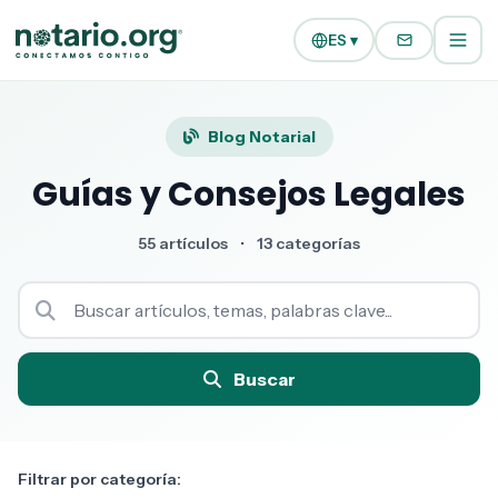
Ir al contenido principal
Ir a la navegación
ES ▾
Blog Notarial
Guías y Consejos Legales
55 artículos
•
13 categorías
Buscar
Filtrar por categoría: