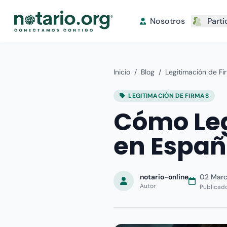
Nosotros
Parti
Inicio
/
Blog
/
Legitimación de Fi
LEGITIMACIÓN DE FIRMAS
Cómo Leg
en Espa
notario-online
02 Marc
Autor
Publicad