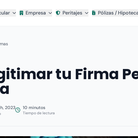
cular
Empresa
Peritajes
Pólizas / Hipotec
rmas
itimar tu Firma P
ña
h, 2023
10 minutos
Tiempo de lectura
o