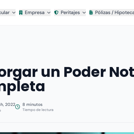
cular
Empresa
Peritajes
Pólizas / Hipotec
rgar un Poder Nota
mpleta
h, 2022
8 minutos
Tiempo de lectura
o