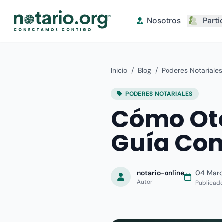
Nosotros
Parti
Inicio
/
Blog
/
Poderes Notariales
PODERES NOTARIALES
Cómo Oto
Guía Co
notario-online
04 Marc
Autor
Publicad