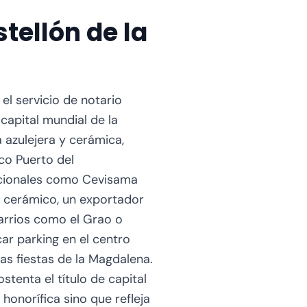
tellón de la
re fabricantes castellonenses y distribuidores extranjeros, y se firman poderes para operaciones internacionales. El notario online es especialmente valioso en este contexto frenético: empresarios del sector cerámico no pueden interrumpir reuniones comerciales críticas para acudir a notarías físicas, distribuidores internacionales que visitan Castellón durante la feria necesitan formalizar poderes de representación sin extender su estancia, y contratos cerrados durante Cevisama requieren elevación a público rápida para materializar acuerdos antes de que los clientes regresen a sus países. El servicio online permite firmar poderes de representación comercial desde el propio stand de Cevisama, elevar a público contratos de distribución revisados por email durante la feria, y constituir sociedades para nuevas filiales comerciales en plazos de 48-72 horas. Además de Cevisama, el sector cerámico castellonense participa en ferias internacionales como Cersaie en Bolonia (Italia), Coverings en Estados Unidos, The Big 5 en Dubai, y otras, requiriendo poderes notariales continuos para representación comercial global. ### Barrios de Castellón: Grao, Rafalafena, Grup Sant Llorenç Castellón presenta una estructura urbana diversa con barrios de marcada personalidad. El Grao de Castellón es el barrio marítimo y portuario, ubicado a 4 km del centro urbano, con playas (Playa del Pinar, Playa del Gurugú), el Puerto comercial, un núcleo urbano propio con edificios residenciales, comercios, y una importante actividad marítima y de servicios portuarios. Es una zona con demanda de compraventas de apartamentos cerca del mar, herencias de propiedades familiares antiguas en el núcleo del Grao, y escrituras relacionadas con negocios de hostelería y restauración marinera. Rafalafena es un barrio residencial popular y consolidado, con bloques de pisos de clase trabajadora, comercios de proximidad, y buena conexión con polígonos industriales, siendo hogar de muchas familias que trabajan en el sector cerámico. Grup Sant Llorenç es un conjunto de barrios residenciales modernos (Sant