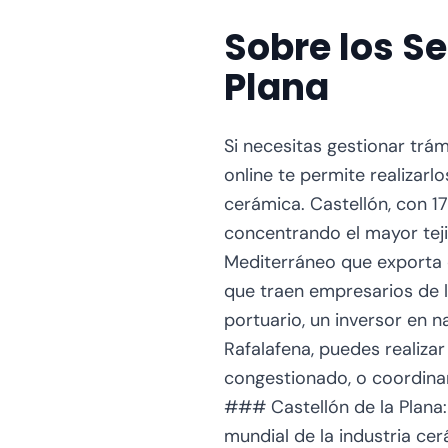
Sobre los Se
Plana
Si necesitas gestionar trámites notariales relacionados con Castellón de la Plana, el servicio de notario online te permite realizarlos desde cualquier lugar de España sin desplazarte a la capital mundial de la cerámica. Castellón, con 170.000 habitantes, es el epicentro global de la industria azulejera y cerámica, concentrando el mayor tejido empresarial del sector en Europa, con su estratégico Puerto del Mediterráneo que exporta cerámica a todo el mundo, y acogiendo ferias internacionales como Cevisama que traen empresarios de los cinco continentes. Ya seas un fabricante del sector cerámico, un exportador portuario, un inversor en naves industriales, o un heredero con propiedades en barrios como el Grao o Rafalafena, puedes realizar todas las operaciones notariales online sin viajar, buscar parking en el centro congestionado, o coordinar horarios con notarías físicas durante eventos como las fiestas de la Magdalena. ### Castellón de la Plana: Capital Mundial de la Cerámica Castellón de la Plana ostenta el título de capital mundial de la industria cerámica y azulejera, una distinción que no es meramente honorífica sino que refleja una realidad económica incontestable: la comarca de La Plana concentra el mayor cluster cerámico del planeta, produciendo más del 90% de la cerámica española y representando aproximadamente el 30% de la producción europea de baldosas cerámicas. Con más de 150 empresas fabricantes de azulejos, pavimentos cerámicos y productos relacionados, Castellón ha construido durante décadas un ecosistema industrial único que integra fabricación, diseño, innovación tecnológica, maquinaria especializada, esmaltes y fritas, logística, y comercialización internacional. Empresas familiares castellonenses como Pamesa, Tau, Vives, Keraben, Porcelanosa (con sede en Vila-real), Aparici, y decenas más, compiten y colaboran en un entorno de altísima especialización y calidad mundial. Esta concentración industrial genera una demanda masiva de servicios notariales especializados: constitución de sociedades limitadas para nuevas empresas cerámicas, fusiones y adquisiciones de fabricantes, ampliaciones de capital para inversiones en tecnología de cocción y digitalización, poderes notariales para administradores que representan a empresas en ferias internacionales, actas de junta general para empresas familiares del sector que pasan de generación en generación (muchas son tercera o cuarta generación), compraventa de naves industriales en polígonos especializados, y elevación a público de contratos de distribución internacional. El notario online facilita a empresarios del sector ce