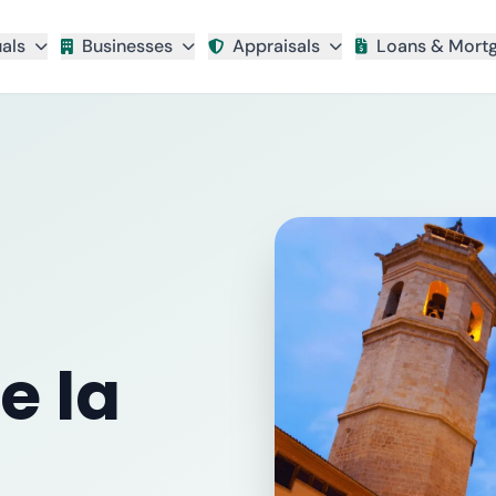
uals
Businesses
Appraisals
Loans & Mort
e la