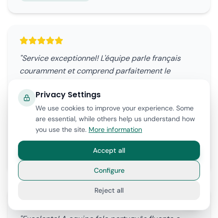
"Service exceptionnel! L'équipe parle français
couramment et comprend parfaitement le
système juridique français. Tout le processus a
Privacy Settings
été transparent et efficace. Notre filiale espagnole
fonctionne à merveille!"
We use cookies to improve your experience. Some
are essential, while others help us understand how
Marie D.
you use the site.
More information
M.D.
🇫🇷 Fashion Brand - Paris, France
Accept all
Filial - 6 semanas
Configure
Reject all