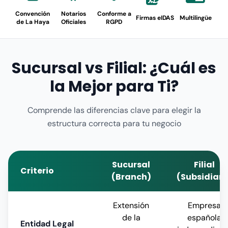
Convención
Notarios
Conforme a
Firmas eIDAS
Multilingüe
de La Haya
Oficiales
RGPD
Sucursal vs Filial: ¿Cuál es
la Mejor para Ti?
Comprende las diferencias clave para elegir la
estructura correcta para tu negocio
Sucursal
Filial
Criterio
(Branch)
(Subsidiary
Extensión
Empresa
de la
española
Entidad Legal