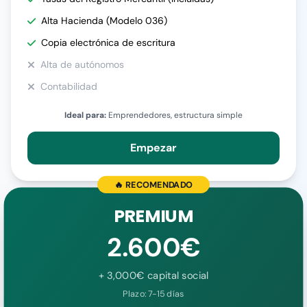
Alta Hacienda (Modelo 036)
Copia electrónica de escritura
Alta de autónomos
Contabilidad
Ideal para:
Emprendedores, estructura simple
Empezar
🔥 RECOMENDADO
PREMIUM
2.600€
+ 3,000€ capital social
Plazo: 7-15 días