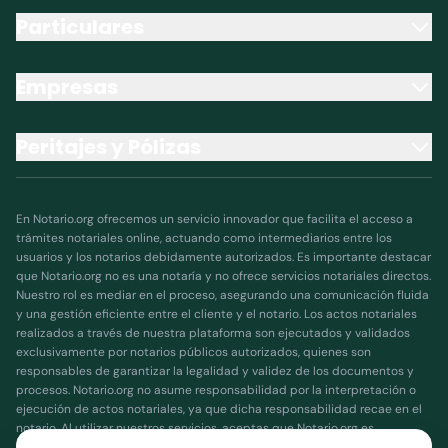
Particulares
Empresas
Peritajes y Pólizas
En Notario.org ofrecemos un servicio innovador que facilita el acceso a
trámites notariales online, actuando como intermediarios entre los
usuarios y los notarios debidamente autorizados. Es importante destacar
que Notario.org no es una notaría y no ofrece servicios notariales directos.
Nuestro rol es mediar en el proceso, asegurando una comunicación fluida
y una gestión eficiente entre el cliente y el notario. Los actos notariales
realizados a través de nuestra plataforma son ejecutados y validados
exclusivamente por notarios públicos autorizados, quienes son
responsables de garantizar la legalidad y validez de los documentos y
procesos. Notario.org no asume responsabilidad por la interpretación o
ejecución de actos notariales, ya que dicha responsabilidad recae en el
notario. Al utilizar nuestros servicios, aceptas que Notario.org es
únicamente un facilitador que coordina y simplifica tus trámites, pero no