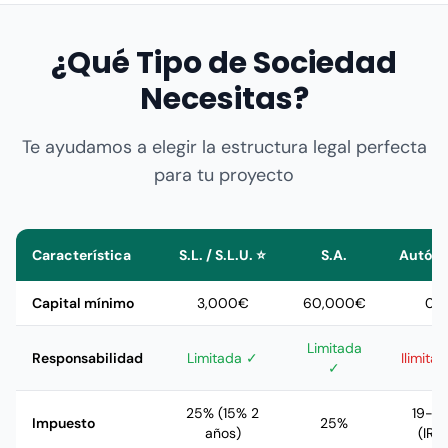
¿Qué Tipo de Sociedad
Necesitas?
Te ayudamos a elegir la estructura legal perfecta
para tu proyecto
Característica
S.L. / S.L.U. ⭐
S.A.
Autón
Capital mínimo
3,000€
60,000€
0€
Limitada
Responsabilidad
Limitada ✓
Ilimita
✓
25% (15% 2
19-4
Impuesto
25%
años)
(IRPF