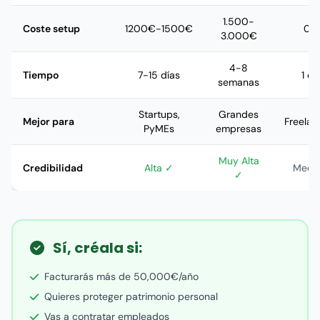
1.500-
Coste setup
1200€-1500€
0€
3.000€
4-8
Tiempo
7-15 días
1 dí
semanas
Startups,
Grandes
Mejor para
Freelan
PyMEs
empresas
Muy Alta
Credibilidad
Alta ✓
Media
✓
Sí, créala si:
Facturarás más de 50,000€/año
Quieres proteger patrimonio personal
Vas a contratar empleados