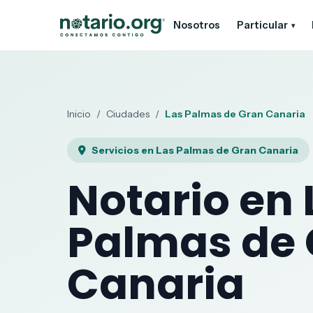
Ir al contenido principal
Ir a la navegación
Nosotros
Particular
▾
Inicio
/
Ciudades
/
Las Palmas de Gran Canaria
Servicios en Las Palmas de Gran Canaria
Notario en 
Palmas de
Canaria