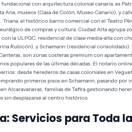
 fundacional con arquitectura colonial canaria, es Pat
nta Ana, museos (Casa de Colón, Museo Canario), y ca
I. Triana, el histórico barrio comercial con el Teatro Pé
neurálgico de compras y cultura. Ciudad Alta agrupa zo
ria con la ULPGC, residencial de clase media-alta con ch
rina Rubicón), y Schamann (residencial consolidado)
 Canteras, son zonas costeras premium con apartamento
rios populares de las últimas décadas. El notario online
barrios: desde herederos de casas coloniales en Veguet
comprando primeros pisos en Schamann, pasando por in
n Alcaravaneras, familias de Tafira gestionando heren
 sin desplazarse al centro histórico.
: Servicios para Toda la