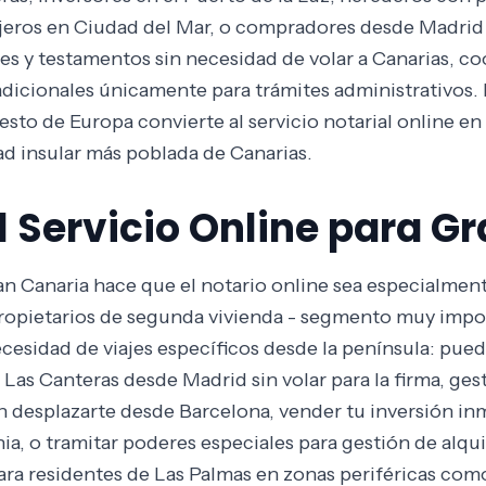
njeros en Ciudad del Mar, o compradores desde Madri
res y testamentos sin necesidad de volar a Canarias, c
adicionales únicamente para trámites administrativos. L
resto de Europa convierte al servicio notarial online e
ad insular más poblada de Canarias.
l Servicio Online para G
ran Canaria hace que el notario online sea especialmen
 propietarios de segunda vivienda - segmento muy impor
necesidad de viajes específicos desde la península: pu
Las Canteras desde Madrid sin volar para la firma, ges
 desplazarte desde Barcelona, vender tu inversión in
a, o tramitar poderes especiales para gestión de alquil
 Para residentes de Las Palmas en zonas periféricas como