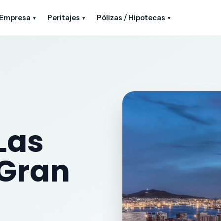
Empresa
Peritajes
Pólizas / Hipotecas
▾
▾
▾
Las
 Gran