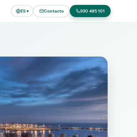
ES ▾
Contacto
930 485 101