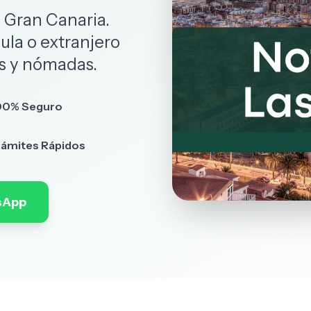
 Gran Canaria.
ula o extranjero
es y nómadas.
00% Seguro
rámites Rápidos
sApp