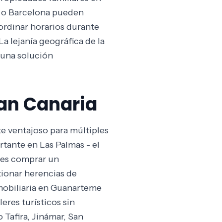
d o Barcelona pueden
oordinar horarios durante
a lejanía geográfica de la
n una solución
ran Canaria
te ventajoso para múltiples
tante en Las Palmas - el
edes comprar un
tionar herencias de
mobiliaria en Guanarteme
eres turísticos sin
 Tafira, Jinámar, San