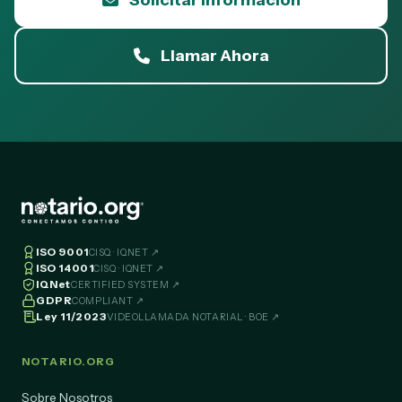
Solicitar Información
Llamar Ahora
ISO 9001
CISQ · IQNET ↗
ISO 14001
CISQ · IQNET ↗
IQNet
CERTIFIED SYSTEM ↗
GDPR
COMPLIANT ↗
Ley 11/2023
VIDEOLLAMADA NOTARIAL · BOE ↗
NOTARIO.ORG
Sobre Nosotros