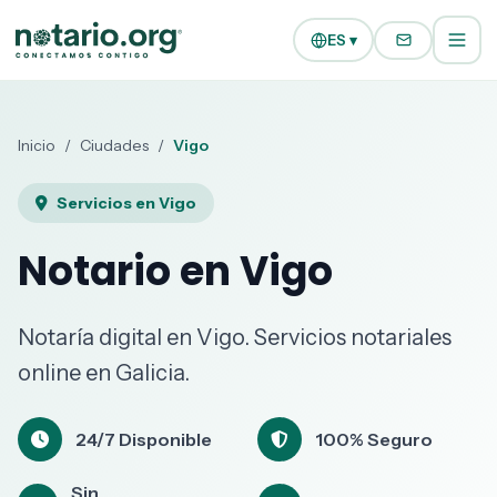
Ir al contenido principal
Ir a la navegación
ES ▾
Inicio
/
Ciudades
/
Vigo
Servicios en Vigo
Notario en Vigo
Notaría digital en Vigo. Servicios notariales
online en Galicia.
24/7 Disponible
100% Seguro
Sin