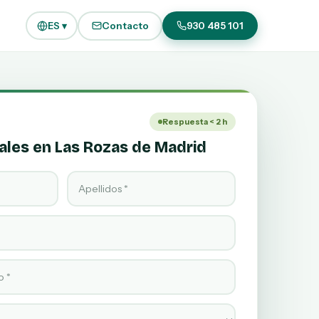
ES ▾
Contacto
930 485 101
Respuesta < 2 h
ales en Las Rozas de Madrid
Apellido