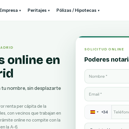
Empresa
Peritajes
Pólizas / Hipotecas
▾
▾
▾
MADRID
SOLICITUD ONLINE
s online en
Poderes notari
rid
Nombre
 tu nombre, sin desplazarte
Email
or renta per cápita de la
Teléfono
*
+34
s, con vecinos que trabajan en
 trámite online no compite con la
Servicio
en la A-6.