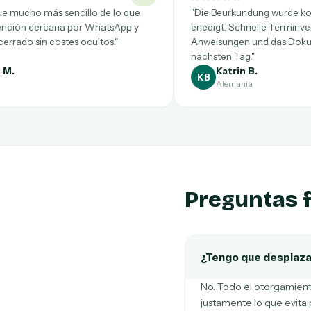
 que
"Die Beurkundung wurde komplett online
p y
erledigt. Schnelle Terminvergabe, klare
Anweisungen und das Dokument kam am
nächsten Tag."
Katrin B.
KB
Alemania
Preguntas 
¿Tengo que desplaza
No. Todo el otorgamiento
justamente lo que evita