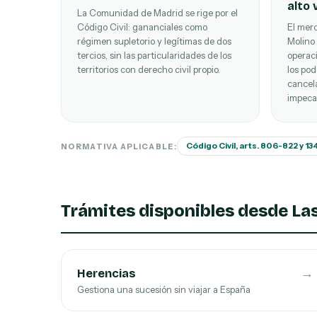
alto 
La Comunidad de Madrid se rige por el
Código Civil: gananciales como
El merc
régimen supletorio y legítimas de dos
Molino
tercios, sin las particularidades de los
operac
territorios con derecho civil propio.
los po
cancel
impeca
Código Civil, arts. 806-822 y 1
NORMATIVA APLICABLE:
Trámites disponibles desde La
→
Herencias
Gestiona una sucesión sin viajar a España