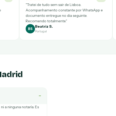
do sem sair de Lisboa.
"Desde CDMX pensé que se
ento constante por WhatsApp e
pero salió a la primera. Vi
tregue no dia seguinte.
notario clarísimo y precio 
otalmente."
z S.
Gloria P.
GP
México
Madrid
−
i a ninguna notaría. Es