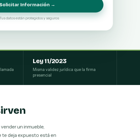
Solicitar Información →
Tus datos están protegidos y seguros
Ley 11/2023
ollamada
Misma validez jurídica que la firma
presencial
sirven
, vender un inmueble,
ue te deja expuesto está en