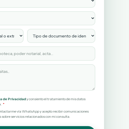
l o extranjero?
Tipo de documento de identidad en vigor
citado
itas
ca de Privacidad
y consiento el tratamiento de mis datos
a.
contactarme vía WhatsApp y acepto recibir comunicaciones
 sobre servicios relacionados con mi consulta.