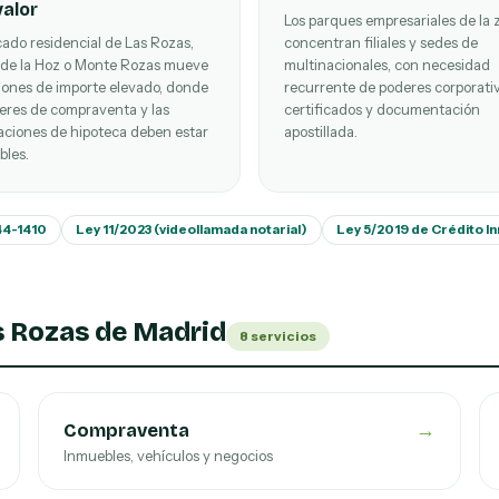
valor
Los parques empresariales de la 
ado residencial de Las Rozas,
concentran filiales y sedes de
 de la Hoz o Monte Rozas mueve
multinacionales, con necesidad
iones de importe elevado, donde
recurrente de poderes corporativ
deres de compraventa y las
certificados y documentación
aciones de hipoteca deben estar
apostillada.
bles.
344-1410
Ley 11/2023 (videollamada notarial)
Ley 5/2019 de Crédito In
s Rozas de Madrid
8 servicios
→
Compraventa
Inmuebles, vehículos y negocios