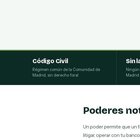
Código Civil
Sin l
Régimen común de la Comunidad de
Ningún 
Madrid, sin derecho foral
Madrid 
Poderes not
Un poder permite que un fa
litigar, operar con tu banc