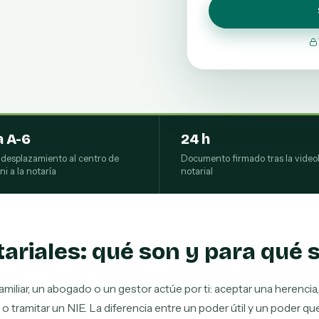
a A-6
24 h
desplazamiento al centro de
Documento firmado tras la vide
ni a la notaría
notarial
ariales: qué son y para qué 
miliar, un abogado o un gestor actúe por ti: aceptar una herencia
o o tramitar un NIE. La diferencia entre un poder útil y un poder q