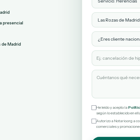
adrid
Localidad
a presencial
¿Eres cliente naciona
s de Madrid
Tipo de servicio soli
Cuéntanos qué neces
He leído y acepto la
Políti
según lo establecido en ell
Autorizo a Notario.org a 
comerciales y promociones