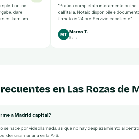
"Pratica completata interamente online
"Tratei de tu
dall'Italia. Notaio disponibile e documento
Acompanham
firmato in 24 ore. Servizio eccellente."
documento en
Recomendo t
Marco T.
Beatri
MT
BS
Italia
Portugal
frecuentes en Las Rozas de 
rme a Madrid capital?
 se hace por videollamada, así que no hay desplazamiento al centro n
 perder una mañana en la A-6.