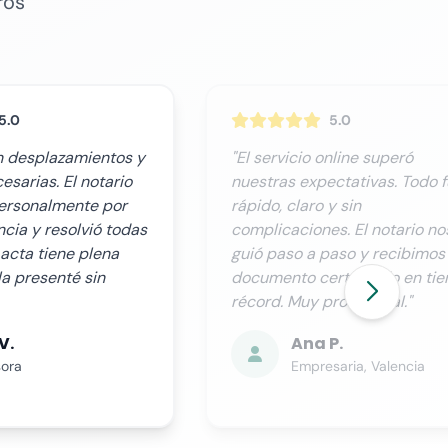
ros
5.0
5.0
nline superó
"Necesitábamos este trámite
ctativas. Todo fue
urgencia y Notario.org cumpl
y sin
perfectamente. La atención a
s. El notario nos
cliente es excelente, te
aso y recibimos el
mantienen informado en todo
rtificado en tiempo
momento y el proceso es
rofesional."
completamente transparente.
P.
Miguel R.
aria, Valencia
Director Financiero, Sevil