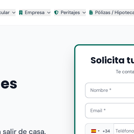
cular
Empresa
Peritajes
Pólizas / Hipotec
Solicita 
Te cont
nes
Nombre
Email
Teléfono
*
salir de casa.
+34