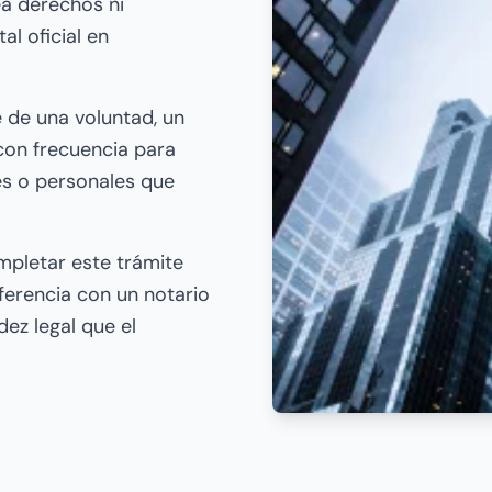
ea derechos ni
l oficial en
e de una voluntad, un
 con frecuencia para
les o personales que
mpletar este trámite
erencia con un notario
dez legal que el