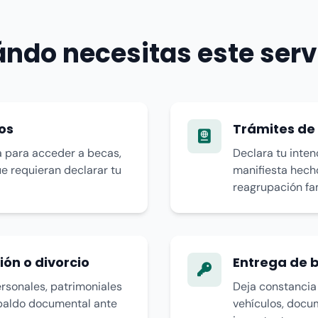
ndo necesitas este serv
ios
Trámites de 
a para acceder a becas,
Declara tu inten
ue requieran declarar tu
manifiesta hech
reagrupación fam
ón o divorcio
Entrega de 
rsonales, patrimoniales
Deja constancia 
spaldo documental ante
vehículos, docu