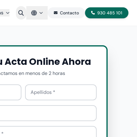
as
Contacto
930 485 101
tu Acta Online Ahora
actamos en menos de 2 horas
Apellido