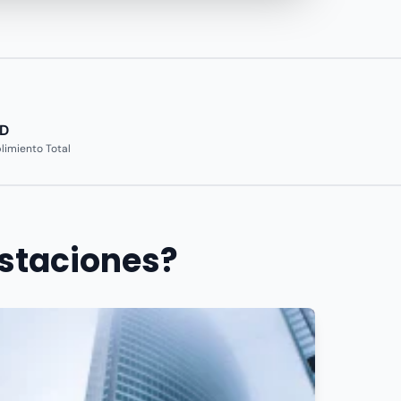
D
imiento Total
estaciones?