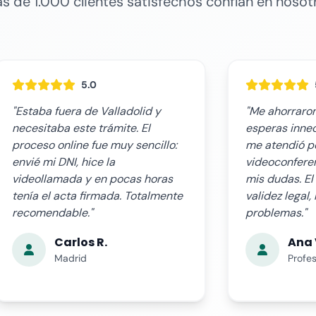
s de 1.000 clientes satisfechos confían en nosot
5.0
"Me ahorraron desplazamientos y
"El servicio o
esperas innecesarias. El notario
nuestras expe
me atendió personalmente por
rápido, claro 
videoconferencia y resolvió todas
complicacione
mis dudas. El acta tiene plena
guió paso a p
validez legal, la presenté sin
documento ce
problemas."
récord. Muy p
Ana V.
Ana 
Profesora
Empres