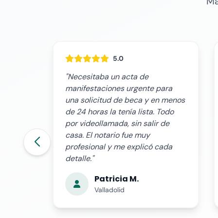
Má
5.0
"Estaba fuera de Valladolid y
ara
necesitaba este trámite. El
n menos
proceso online fue muy sencillo:
Todo
envié mi DNI, hice la
 de
videollamada y en pocas horas
tenía el acta firmada. Totalmente
cada
recomendable."
Carlos R.
Madrid