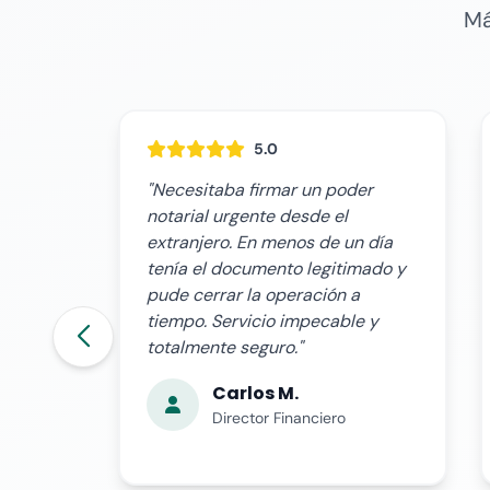
Má
5.0
er
"Tenía que autorizar el viaje de mi
hija con su colegio y no podía ir a
 día
la notaría. Hice todo online en mi
mado y
hora de comida. Rápido, fácil y
con toda la seguridad legal que
 y
necesitaba."
Laura P.
Madre de Familia