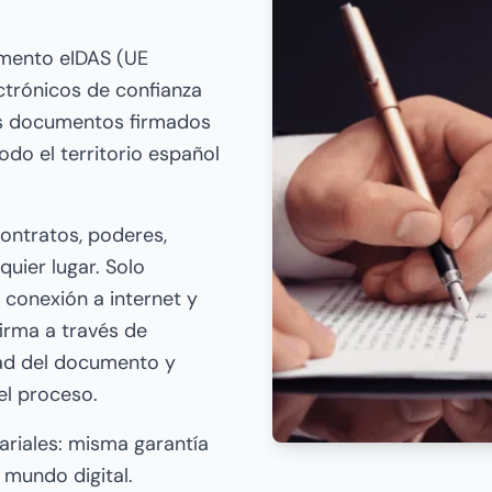
amento eIDAS (UE
ctrónicos de confianza
us documentos firmados
todo el territorio español
contratos, poderes,
uier lugar. Solo
, conexión a internet y
firma a través de
idad del documento y
el proceso.
tariales: misma garantía
 mundo digital.