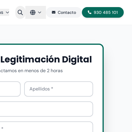
as
Contacto
930 485 101
u Legitimación Digital
actamos en menos de 2 horas
Apellido