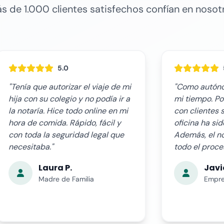
s de 1.000 clientes satisfechos confían en nosot
5.0
"Como autónomo valoro mucho
"El servicio o
mi tiempo. Poder firmar contratos
nuestras expe
con clientes sin moverme de la
rápido, claro 
oficina ha sido un cambio radical.
complicacione
Además, el notario me asesoró en
guió paso a p
todo el proceso."
documento ce
récord. Muy p
Javier R.
Ana 
Emprendedor
Empres