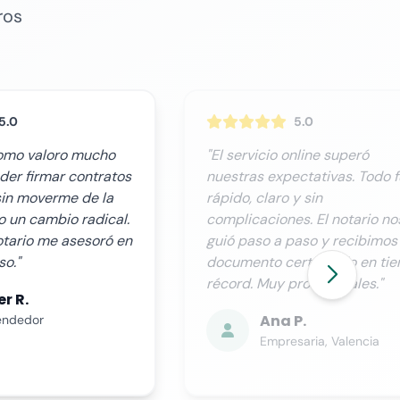
ros
5.0
5.0
nline superó
"Necesitábamos este trámite
ctativas. Todo fue
urgencia y Notario.org cumpl
y sin
perfectamente. La atención a
s. El notario nos
cliente es excelente, te
aso y recibimos el
mantienen informado en todo
rtificado en tiempo
momento y el proceso es
rofesionales."
totalmente transparente."
P.
Miguel R.
aria, Valencia
Director Financiero, Sevil