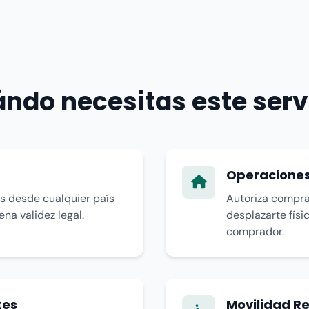
ndo necesitas este serv
Operaciones
es desde cualquier país
Autoriza compra
na validez legal.
desplazarte físi
comprador.
tes
Movilidad R