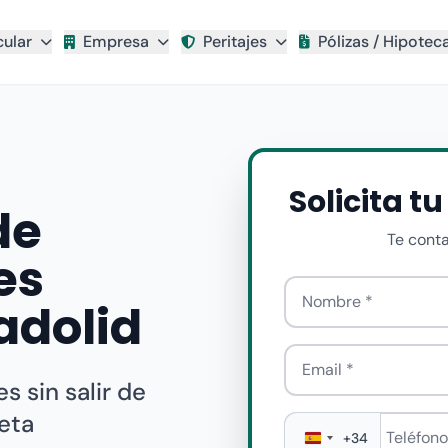
cular
Empresa
Peritajes
Pólizas / Hipotec
Solicita t
de
Te cont
es
Nombre
adolid
Email
s sin salir de
eta
Teléfono
*
+34