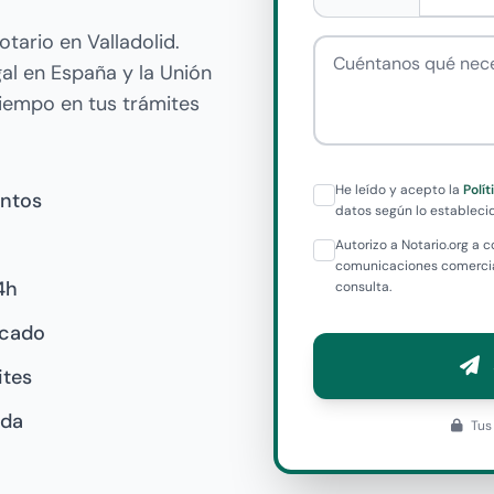
tario en Valladolid.
Cuéntanos qué necesi
gal en España y la Unión
tiempo en tus trámites
He leído y acepto la
Polí
entos
datos según lo establecid
Autorizo a Notario.org a
comunicaciones comercial
4h
consulta.
icado
ites
ida
Tus 