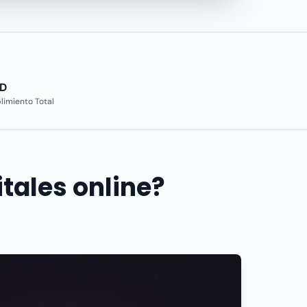
D
imiento Total
itales online?