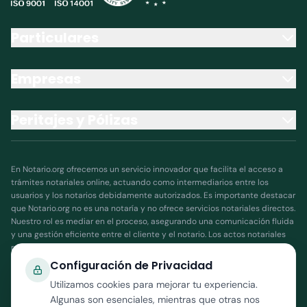
Particulares
Empresas
Peritajes y Pólizas
En Notario.org ofrecemos un servicio innovador que facilita el acceso a
trámites notariales online, actuando como intermediarios entre los
usuarios y los notarios debidamente autorizados. Es importante destacar
que Notario.org no es una notaría y no ofrece servicios notariales directos.
Nuestro rol es mediar en el proceso, asegurando una comunicación fluida
y una gestión eficiente entre el cliente y el notario. Los actos notariales
realizados a través de nuestra plataforma son ejecutados y validados
exclusivamente por notarios públicos autorizados, quienes son
Configuración de Privacidad
responsables de garantizar la legalidad y validez de los documentos y
Utilizamos cookies para mejorar tu experiencia.
procesos. Notario.org no asume responsabilidad por la interpretación o
Algunas son esenciales, mientras que otras nos
ejecución de actos notariales, ya que dicha responsabilidad recae en el