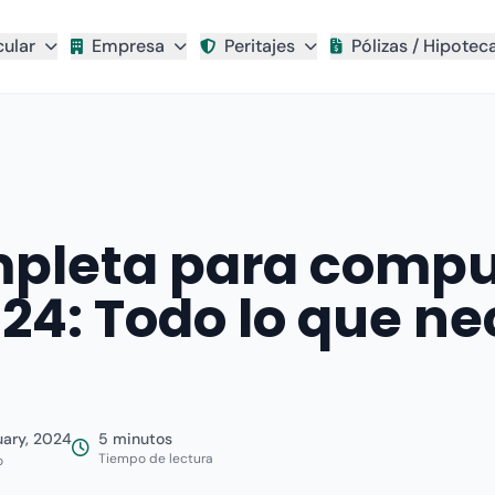
cular
Empresa
Peritajes
Pólizas / Hipotec
pleta para compu
24: Todo lo que ne
uary, 2024
5 minutos
Tiempo de lectura
o