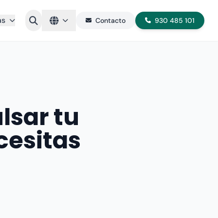
as
Contacto
930 485 101
lsar tu
cesitas