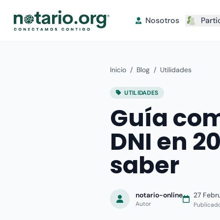
Nosotros
Parti
Inicio
/
Blog
/
Utilidades
UTILIDADES
Guía com
DNI en 20
saber
notario-online
27 Febr
Autor
Publicad